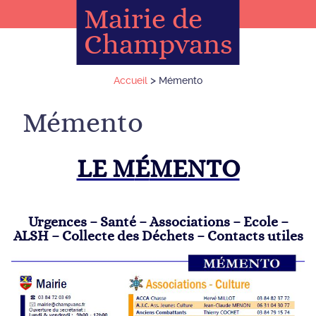
Mairie de
Champvans
>
Accueil
Mémento
Mémento
LE M
É
MENTO
Urgences – Santé – Associations – Ecole –
ALSH – Collecte des Déchets – Contacts utiles