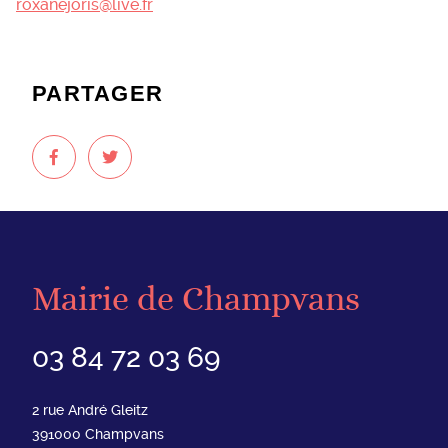
roxanejoris@live.fr
PARTAGER
Mairie de Champvans
03 84 72 03 69
2 rue André Gleitz
391000
Champvans