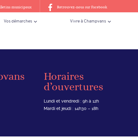
lletins municipaux
Retrouvez-nous sur Facebook
Vos démarches
Vivre à Champvans
pvans
Horaires
d’ouvertures
Lundi et vendredi : 9h à 12h
Mardi et jeudi : 14h30 – 18h