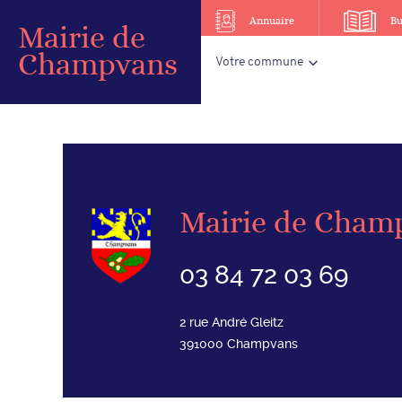
Annuaire
Bu
Mairie de
Champvans
Votre commune
Mairie de Cham
03 84 72 03 69
2 rue André Gleitz
391000
Champvans