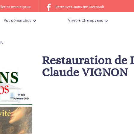
lletins municipaux
Retrouvez-nous sur Facebook
Vos démarches
Vivre à Champvans
ON
Restauration de L
Claude VIGNON