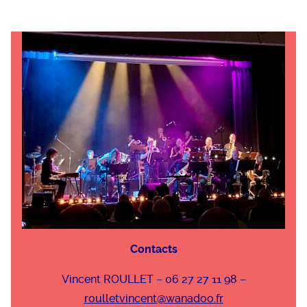
C
ontacts
Vincent ROULLET – 06 27 27 11 98 –
roulletvincent@wanadoo.fr