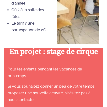
d’année
Où ? à la salle des
fêtes
Le tarif ? une
participation de 2€
En projet : stage de cirque
Pour les enfants pendant les vacances de
printemps.
Si vous souhaitez donner un peu de votre temps,
proposer une nouvelle activité, n’hésitez pas à
nous contacter.