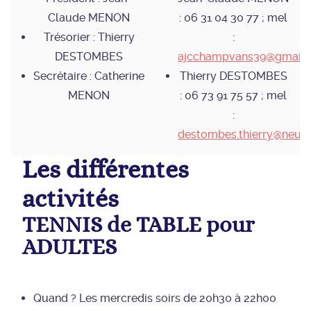
Claude MENON
: 06 31 04 30 77 ; mel
Trésorier : Thierry
:
DESTOMBES
ajcchampvans39@gmail
Secrétaire : Catherine
Thierry DESTOMBES
MENON
: 06 73 91 75 57 ; mel
:
destombes.thierry@neuf.f
Les différentes
activités
TENNIS de TABLE pour
ADULTES
Quand ? Les mercredis soirs de 20h30 à 22h00