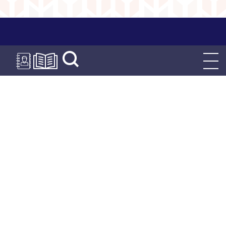
Mairie de Champvans
03 84 72 03 69
2 rue André Gleitz
391000
Champvans
Horaires d’ouvertures
Lundi et vendredi : 9h à 12h
Mardi et jeudi : 14h30 – 18h