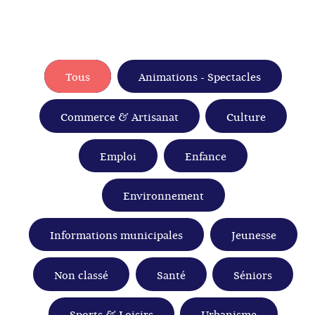
Tous
Animations - Spectacles
Commerce & Artisanat
Culture
Emploi
Enfance
Environnement
Informations municipales
Jeunesse
Non classé
Santé
Séniors
Sports & Loisirs
Urbanisme